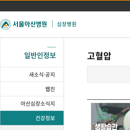
주메뉴 바로가기
본문 바로가기
심장병원
고혈압
일반인정보
새소식·공지
웹진
아산심장소식지
건강정보