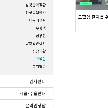
심장판막질환
관상동맥질환
대동맥질환
부정맥
심부전
말초혈관질환
심장재활
고혈압
고지혈증
검사안내
시술/수술안내
온라인상담