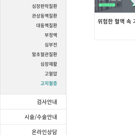
심장판막질환
관상동맥질환
대동맥질환
부정맥
심부전
말초혈관질환
심장재활
고혈압
고지혈증
검사안내
시술/수술안내
온라인상담