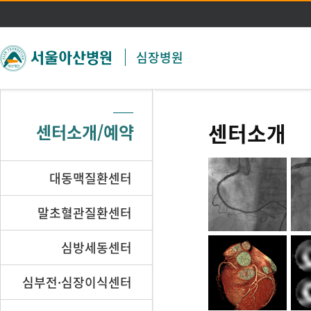
주메뉴 바로가기
본문 바로가기
심장병원
센터소개
센터소개/예약
대동맥질환센터
말초혈관질환센터
심방세동센터
심부전·심장이식센터