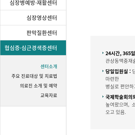
심장병예방·재활센터
심장영상센터
판막질환센터
협심증·심근경색증센터
24시간, 36
관상동맥중재술
센터소개
당일입원실 :
주요 진료대상 및 치료법
마련한
의료진 소개 및 예약
병실로 편안하고
교육자료
국제학술회의와
높여왔으며, 소
오고 있음.