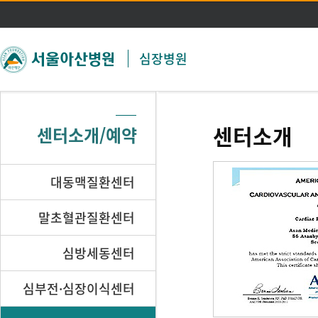
주메뉴 바로가기
본문 바로가기
심장병원
센터소개
센터소개/예약
대동맥질환센터
말초혈관질환센터
심방세동센터
심부전·심장이식센터