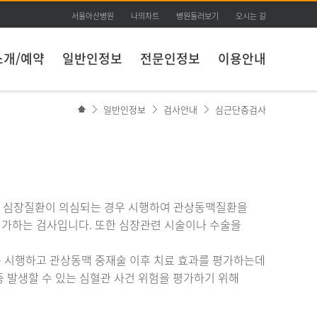
서울아산병원
나의차트
병원둘러보기
오시는 길
소개/예약
일반인정보
전문인정보
이용안내
일반인정보
검사안내
심근단층검사
 심장질환이 의심되는 경우 시행하여 관상동맥질환을
가하는 검사입니다. 또한 심장관련 시술이나 수술을
 시행하고 관상동맥 중재술 이후 치료 효과를 평가하는데
 발생할 수 있는 심혈관 사건 위험을 평가하기 위해