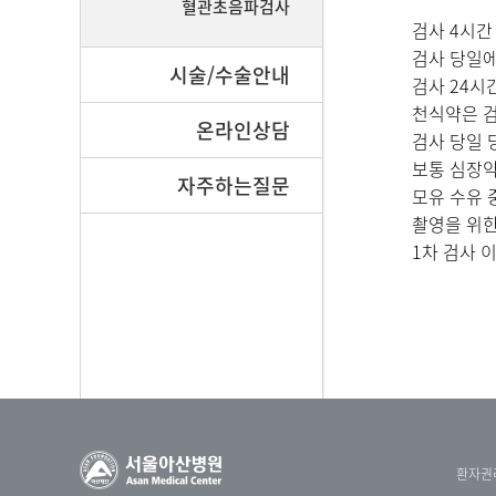
혈관초음파검사
검사 4시간
검사 당일에
시술/수술안내
검사 24시
천식약은 검
온라인상담
검사 당일 
보통 심장약
자주하는질문
모유 수유 
촬영을 위한
1차 검사 
환자권