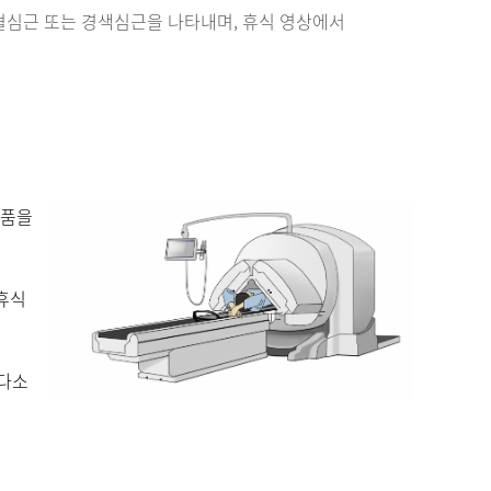
혈심근 또는 경색심근을 나타내며, 휴식 영상에서
약품을
휴식
 다소