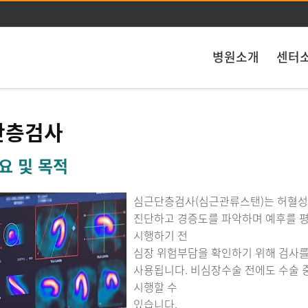
주메뉴 바로가기
본문 바로가기
병원소개
센터
단층검사
요 및 목적
심근단층검사(심근관류스탠)는 허혈성
진단하고 경증도를 파악하며 예후를 평
시행하기 전
심장 위험부담을 확인하기 위해 검사를
사용됩니다. 비심장수술 전에도 수술 중
시행할 수
있습니다.