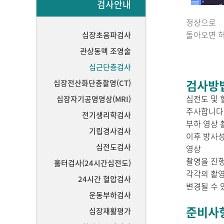
검사안내
정상으로
돌아오면 허
심장초음파검사
관상동맥 조영술
심근단층검사
검사방
심장전산화단층촬영(CT)
심전도 및 
심장자기공명영상(MRI)
주사합
전기생리학검사
부하 영상 
기립경사검사
이후 방사성
심전도검사
영상
촬영을 진
홀터검사(24시간심전도)
각각의 촬영
24시간 혈압검사
변경될 수 
운동부하검사
준비사
심장재활평가