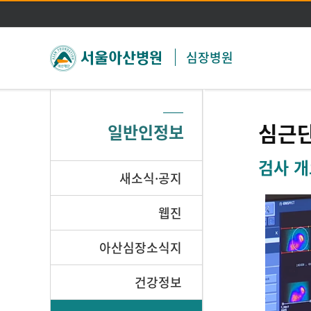
심장병원
심근
일반인정보
검사 개
새소식·공지
웹진
아산심장소식지
건강정보