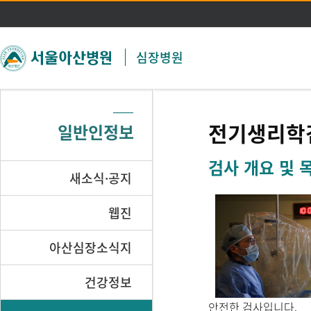
주메뉴 바로가기
본문 바로가기
심장병원
전기생리학
일반인정보
검사 개요 및 
새소식·공지
웹진
아산심장소식지
건강정보
안전한 검사입니다.