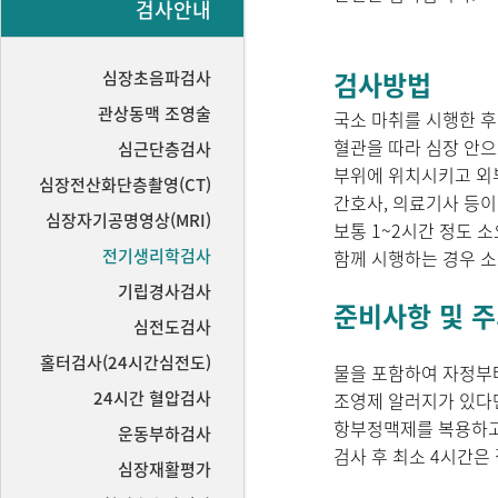
검사안내
검사방법
심장초음파검사
관상동맥 조영술
국소 마취를 시행한 
혈관을 따라 심장 안으
심근단층검사
부위에 위치시키고 외부
심장전산화단층촬영(CT)
간호사, 의료기사 등이
심장자기공명영상(MRI)
보통 1~2시간 정도 
전기생리학검사
함께 시행하는 경우 소
기립경사검사
준비사항 및 
심전도검사
홀터검사(24시간심전도)
물을 포함하여 자정부
24시간 혈압검사
조영제 알러지가 있다
항부정맥제를 복용하고
운동부하검사
검사 후 최소 4시간은
심장재활평가