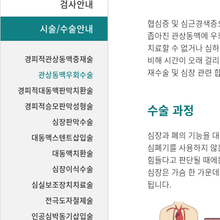
검사안내
협심증 및 심근경색증으
시술/수술안내
좁아진 관상동맥에 우
치료할 수 없거나 심
경피적관상동맥중재술
비해 시간이 오래 걸리
재수술 및 심장 관련 
관상동맥우회수술
경피적대동맥판막치환술
경피적승모판막성형술
수술 과정
심장판막수술
심장과 폐의 기능을 
대동맥스텐트삽입술
심폐기를 사용하지 않는
대동맥치환술
힘들다고 판단될 때에는
심장이식수술
심장은 가슴 한 가운
됩니다.
심실보조장치치료술
전극도자절제술
인공심박동기삽입술