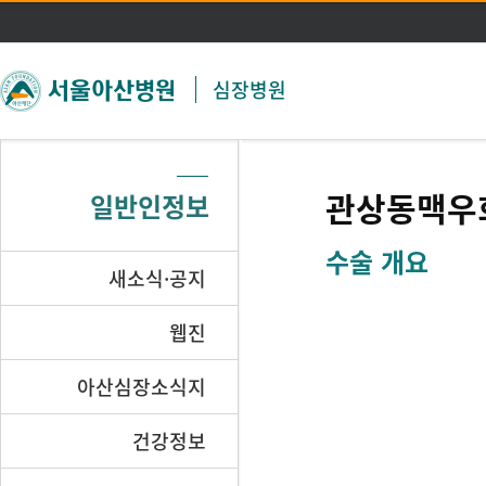
주메뉴 바로가기
본문 바로가기
심장병원
관상동맥우
일반인정보
수술 개요
새소식·공지
웹진
아산심장소식지
건강정보