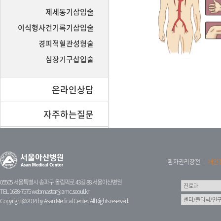
제세동기삽입술
이식형사건기록기삽입술
경피적혈관성형술
심장기구삽입술
온라인상담
자주하는질문
환자권리장전
개인
05505 서울특별시 송파구 올림픽로 43길 88 서울아산병원
TEL 1688-7575
webmaster@amc.seoul.kr
Copyright@2014 by Asan Medical Center. All Rights reserved.