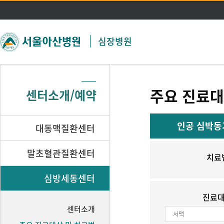
주메뉴 바로가기
본문 바로가기
심장병원
주요 진료대
센터소개/예약
인공 심박동
대동맥질환센터
말초혈관질환센터
치료
심방세동센터
진료
센터소개
서맥