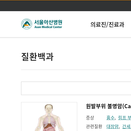
의료진/진료과
질환백과
원발부위 불명암(Cance
증상
흉수
,
림프 
관련질환
대장암
,
간세