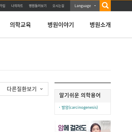
Language
가입
나의차트
병원둘러보기
오시는길
의학교육
병원이야기
병원소개
다른질환보기
알기쉬운 의학용어
발암(carcinogenesis)