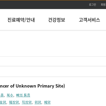
본문바로가기
로그인
회원
진료예약/안내
건강정보
고객서비스
r of Unknown Primary Site)
부종
,
복수
,
뼈의 통증
포암
,
췌장암
,
직장암
,
위암
,
폐암