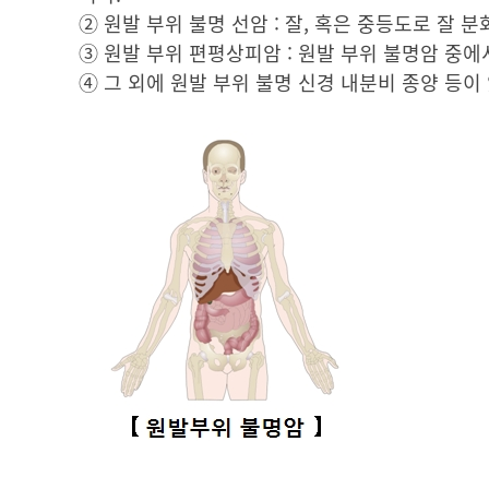
② 원발 부위 불명 선암 : 잘, 혹은 중등도로 잘 
③ 원발 부위 편평상피암 : 원발 부위 불명암 중에
④ 그 외에 원발 부위 불명 신경 내분비 종양 등이