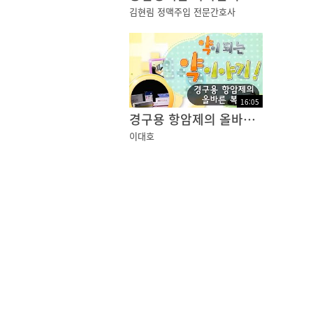
김현림 정맥주입 전문간호사
16
:
05
경구용 항암제의 올바른 복용
이대호