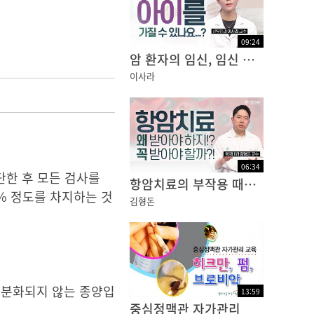
09
:
24
암 환자의 임신, 임신 후에 재발된 암... 어떻게 해야할까요?
이사라
06
:
34
단한 후 모든 검사를
항암치료의 부작용 때문에 치료를 망설이고 계신가요?
6% 정도를 차지하는 것
김형돈
잘 분화되지 않는 종양입
13
:
59
중심정맥관 자가관리