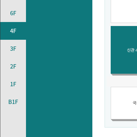
6F
4F
3F
2F
1F
B1F