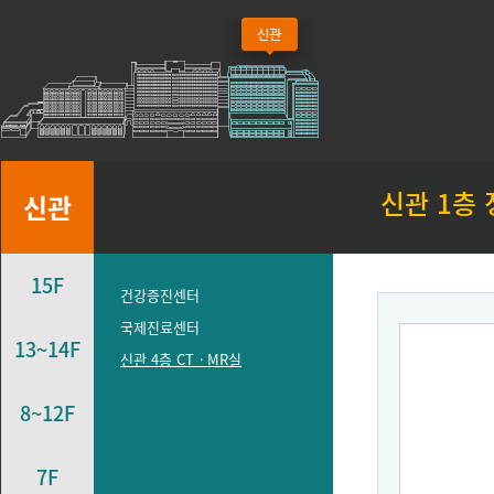
신관 1층
신관
15F
건강증진센터
국제진료센터
13~14F
신관 4층 CTㆍMR실
8~12F
7F