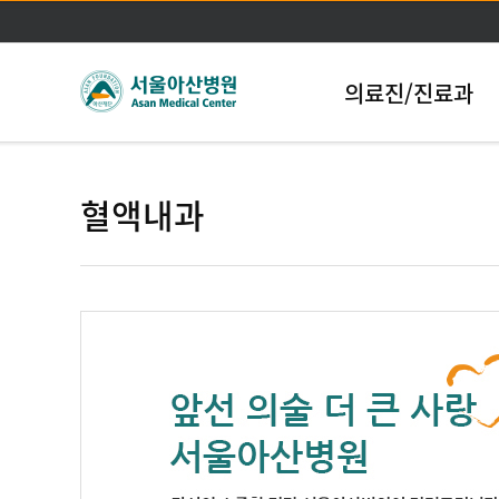
의료진/진료과
혈액내과