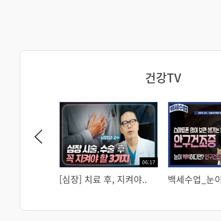
건강TV
06:38
06:17
알았는데 소
기록적 폭염 속 ‘고령자 ..
[심장] 치료 후, 지켜야..
실내 공기의 진실, 
백세수업_눈이
면?..