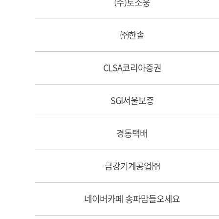
(주)토소웅
㈜한솥
CLSA코리아증권
SGI서울보증
경동택배
금강기계공업㈜
네이버카페 송파맘들오세요