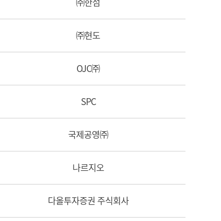
㈜한섬
㈜현도
OJC㈜
SPC
국제공영㈜
나르지오
다올투자증권 주식회사