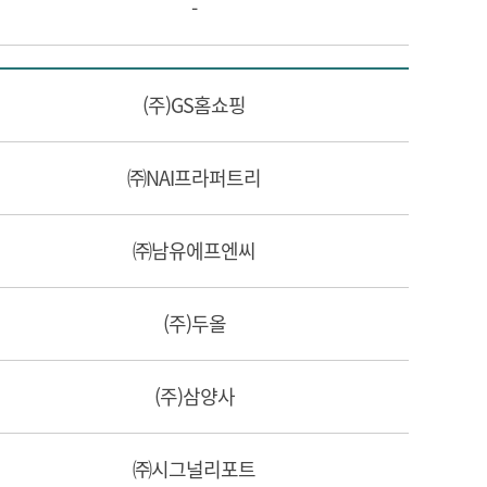
-
(주)GS홈쇼핑
㈜NAI프라퍼트리
㈜남유에프엔씨
(주)두올
(주)삼양사
㈜시그널리포트