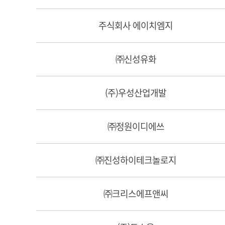
주식회사 에이치엠지
㈜신성유화
(주)우성산업개발
㈜정원이디에쓰
㈜진성하이테크놀로지
㈜크리스에프앤씨