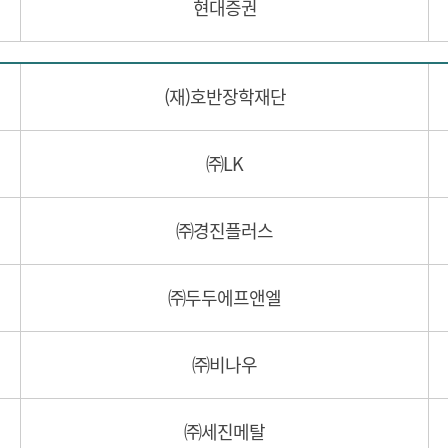
현대증권
(재)호반장학재단
㈜LK
㈜경진플러스
㈜두두에프앤엘
㈜비나우
㈜세진메탈