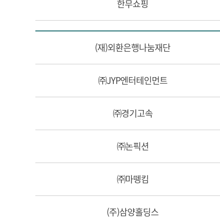
한무쇼핑
(재)외환은행나눔재단
㈜JYP엔터테인먼트
㈜경기고속
㈜논픽션
㈜마뗑킴
(주)삼양홀딩스