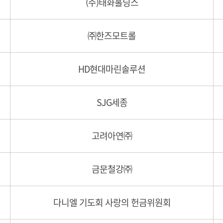
(주)태화홀딩스
㈜한즈모트롤
HD현대마린솔루션
SJG세종
고려아연㈜
금문철강㈜
다니엘 기도회 사랑의 헌금위원회