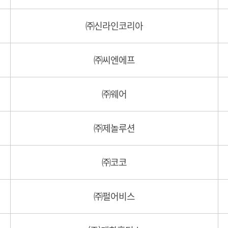
㈜신라인코리아
㈜씨엔에프
㈜웨어
㈜제놀루션
㈜코코
㈜펄어비스