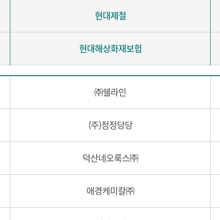
현대제철
현대해상화재보험
㈜쉘라인
(주)정정당당
덕산네오룩스㈜
애경케미칼㈜