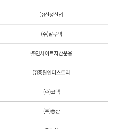
㈜신성산업
(주)알루텍
㈜인사이트자산운용
㈜중원인더스트리
(주)코텍
(주)풍산