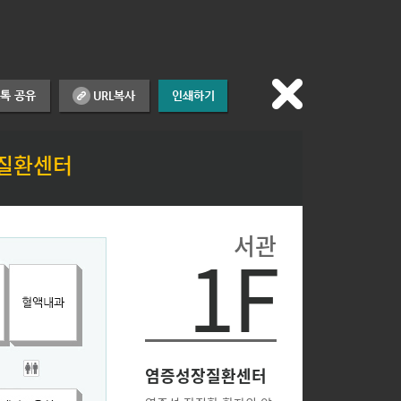
질환센터
서관
1F
염증성장질환센터