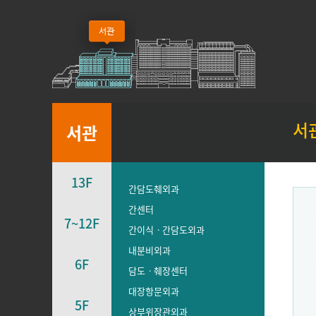
서
서관
13F
간담도췌외과
간센터
7~12F
간이식ㆍ간담도외과
내분비외과
6F
담도ㆍ췌장센터
대장항문외과
5F
상부위장관외과