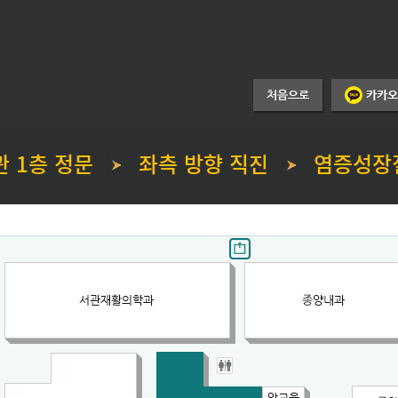
관 1층 정문
좌측 방향 직진
염증성장