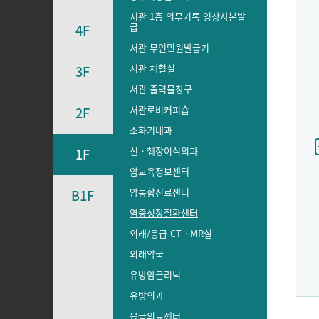
서관 1층 의무기록 영상사본발
급
4F
서관 무인민원발급기
서관 채혈실
3F
서관 출력물창구
서관로비커피숍
2F
소화기내과
신ㆍ췌장이식외과
1F
암교육정보센터
암통합진료센터
B1F
염증성장질환센터
외래/응급 CTㆍMR실
외래약국
유방암클리닉
유방외과
응급의료센터