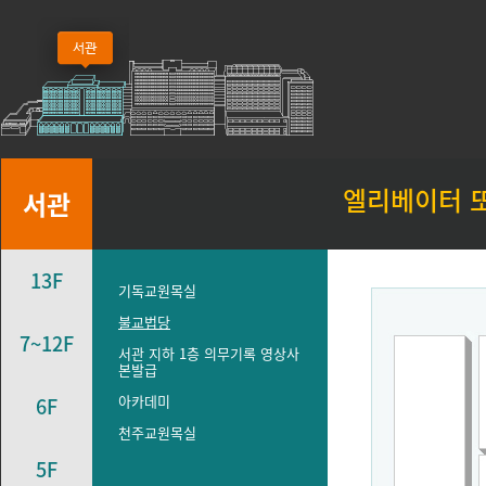
엘리베이터 
서관
13F
기독교원목실
불교법당
7~12F
서관 지하 1층 의무기록 영상사
본발급
아카데미
6F
천주교원목실
5F