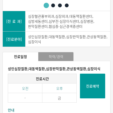
심장혈관흉부외과,심장외과,대동맥질환센터,
[진 료 과]
심방세동센터,심부전·심장이식센터,심장병원,
판막질환센터,협심증·심근경색증센터
성인심장질환,대동맥질환,심장판막질환,관상동맥질환,
[진료분야]
심장이식
진료일정
학력/경력
성인심장질환,대동맥질환,심장판막질환,관상동맥질환,심장이식
진료시간
진료예약
오전
오후
-
금
안내