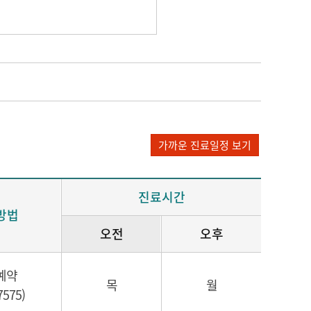
가까운 진료일정 보기
진료시간
방법
오전
오후
예약
목
월
7575)