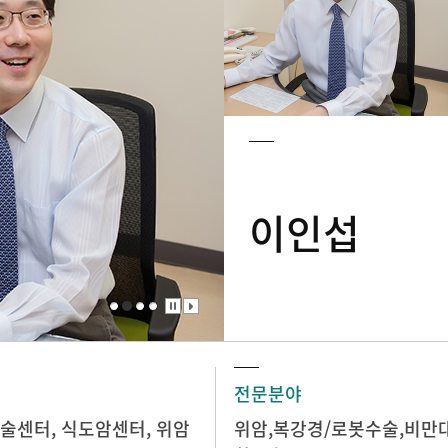
이인섭
전문분야
술센터
,
식도암센터
,
위암
위암,복강경/로봇수술,비만