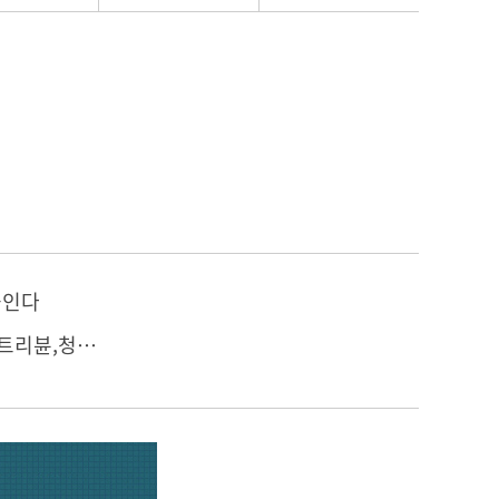
 높인다
[매일경제,아시아경제,메디칼업저버,메디칼타임즈,이데일리,의학신문,메디칼트리뷴,청년의사,라포르시안,메디컬투데이,약업신문,보건뉴스,디지틀조선일보,헬스인뉴스,글로벌경제,더퍼스트,베타뉴스,뉴시스] 조기 위암, 림프절 전이 위험 미리 계산해 위 절제 줄인다