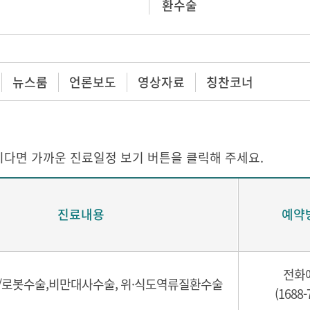
환수술
뉴스룸
언론보도
영상자료
칭찬코너
다면 가까운 진료일정 보기 버튼을 클릭해 주세요.
진료내용
예약
전화
/로봇수술,비만대사수술, 위·식도역류질환수술
(1688-