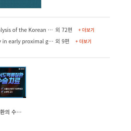
[논문] Nationwide 30-Day Surgical Outcomes in Korea: An Interim Analysis of the Korean Quality Improvement Platform in Surgery
외 72편
+ 더보기
[의학포스터] Suitability of limited resection to avoid total gastrectomy in early proximal gastric cancer beyond the endoscopic resection criteria
외 9편
+ 더보기
위식도역류질환의 수술치료