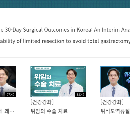
07:40
38:49
[건강강좌]
[건강강좌]
같은 조기 위암인데 왜 치료가 다를까? 내시경 vs 수술
위암의 수술 치료