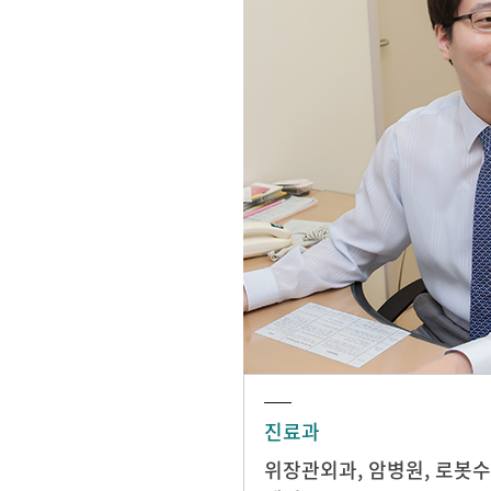
진료과
위장관외과
,
암병원
,
로봇수