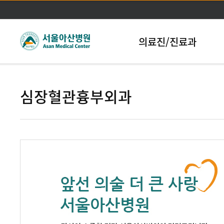
본문바로가기
의료진/진료과
심장혈관흉부외과